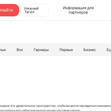
Информация для
Нижний
Тагил
партнёров
лык
Вок
Гарниры
Первые
Бизнес
Е
создали это удивительное пространство, чтобы вы могли насладиться изыска
аш клиент мог найти идеальную опцию для своего вкуса.