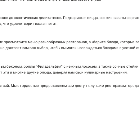
сков до экзотических деликатесов. Поджаристая пицца, свежие салаты с орга
о, что удовлетворит ваш аппетит.
ов: просмотрите меню разнообразных ресторанов, выберите блюда, которые вас
вно доставит вам ваш выбор, чтобы вы могли наслаждаться блюдами в уютной о
ым беконом, роллы "Филадельфия" с нежным лососем, а также сочные стейки с
 эти и многие другие блюда, доверяя нам свои кулинарные настроения.
ствий. Мы с гордостью предоставляем вам доступ к лучшим ресторанам города
ачай мобильное приложение!