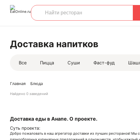
Доставка напитков
Все
Пицца
Суши
Фаст-фуд
Шаш
Главная
Блюда
Найдено
0 заведений
Доставка еды в Анапе. О проекте.
Суть проекта:
Добро пожаловать в наш агрегатор доставки из лучших ресторанов! Мы 
разнообразных кулинарных предложений в одном месте, чтобы каждый н